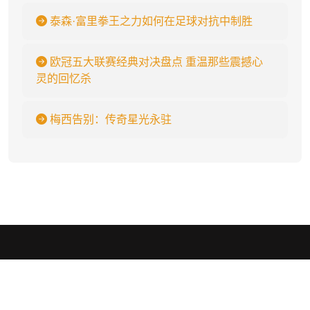
泰森·富里拳王之力如何在足球对抗中制胜
欧冠五大联赛经典对决盘点 重温那些震撼心
灵的回忆杀
梅西告别：传奇星光永驻
完美体育.wm
.