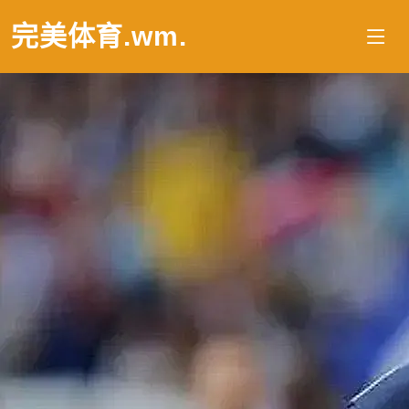
完美体育.wm
.