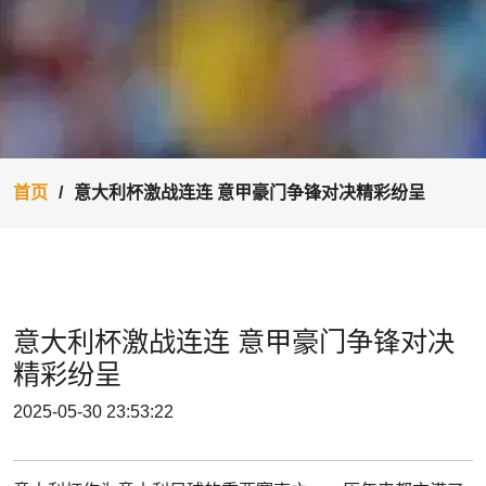
首页
意大利杯激战连连 意甲豪门争锋对决精彩纷呈
意大利杯激战连连 意甲豪门争锋对决
精彩纷呈
2025-05-30 23:53:22