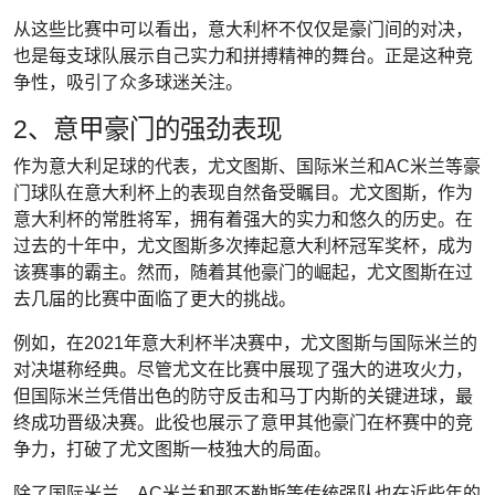
从这些比赛中可以看出，意大利杯不仅仅是豪门间的对决，
也是每支球队展示自己实力和拼搏精神的舞台。正是这种竞
争性，吸引了众多球迷关注。
2、意甲豪门的强劲表现
作为意大利足球的代表，尤文图斯、国际米兰和AC米兰等豪
门球队在意大利杯上的表现自然备受瞩目。尤文图斯，作为
意大利杯的常胜将军，拥有着强大的实力和悠久的历史。在
过去的十年中，尤文图斯多次捧起意大利杯冠军奖杯，成为
该赛事的霸主。然而，随着其他豪门的崛起，尤文图斯在过
去几届的比赛中面临了更大的挑战。
例如，在2021年意大利杯半决赛中，尤文图斯与国际米兰的
对决堪称经典。尽管尤文在比赛中展现了强大的进攻火力，
但国际米兰凭借出色的防守反击和马丁内斯的关键进球，最
终成功晋级决赛。此役也展示了意甲其他豪门在杯赛中的竞
争力，打破了尤文图斯一枝独大的局面。
除了国际米兰，AC米兰和那不勒斯等传统强队也在近些年的