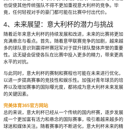
也促使其他传统强队不得不更加重视意大利杯的竞争。毕
竟，任何轻视对手的豪门都可能在比赛中付出代价。
4、未来展望：意大利杯的潜力与挑战
随着近年来意大利杯的持续发展和改进，未来的比赛将更加
充满悬念与看点。首先，随着意甲联赛竞争的加剧，越来越
多的球队意识到赢得杯赛冠军对于提升球队整体声誉的重要
性。这无疑会促使各队在比赛中投入更多的精力，带来更高
水平的对抗。
与此同时，意大利杯的赛制和赛程也可能在未来进行优化，
以进一步提高赛事的竞技性和娱乐性。加强对青年球员的培
养以及增加赛事的国际曝光度，都将成为意大利杯未来发展
的关键因素。
完美体育365官方网站
总的来说，意大利杯已经从一个传统的国内杯赛，逐步发展
成一个更加富有活力和悬念的国际赛事，吸引着越来越多的
球迷和媒体关注。随着赛事的不断进化，意大利杯未来的精