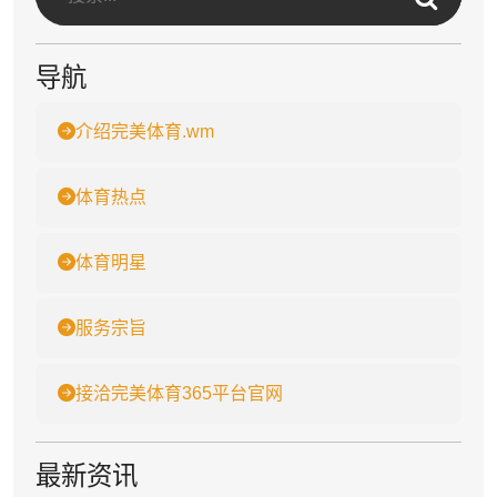
导航
介绍完美体育.wm
体育热点
体育明星
服务宗旨
接洽完美体育365平台官网
最新资讯