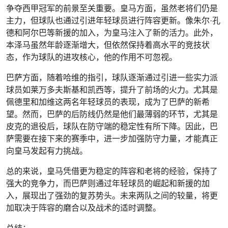
争夺西甲冠军的前景至关重要。皇马方面，虽然老将们仍是
主力，但球队也通过引进年轻球员进行阵容更新。像朱尔·孔
德和阿尔巴等新援的加入，为皇马注入了新的活力。此外，
本泽马虽然年龄逐渐增大，但依然保持着高水平的竞技状
态，作为球队的进攻核心，他的作用不可忽视。
巴萨方面，随着哈维的指引，球队逐渐通过引进一些实力派
球员如莱万多夫斯基和凯西等，提升了前场的火力。尤其是
佩德里和加维这两名年轻球员的表现，成为了巴萨的新希
望。然而，巴萨的后防线仍然是他们最薄弱的环节，尤其是
皮克的退役后，球队在防守端的稳定性有所下降。因此，巴
萨需要在接下来的赛季中，进一步加强防守力量，才能真正
向皇马发起有力挑战。
总的来说，皇马凭借更为稳定的阵容和老将的经验，保持了
强大的竞争力，而巴萨则通过年轻球员的崛起和新援的加
入，展现出了强劲的复苏势头。未来两队之间的较量，将更
加取决于阵容的磨合以及战术的适时调整。