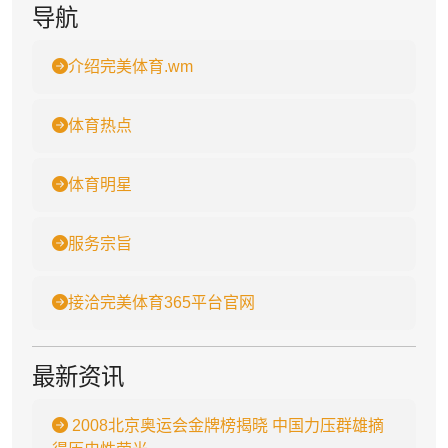
导航
介绍完美体育.wm
体育热点
体育明星
服务宗旨
接洽完美体育365平台官网
最新资讯
2008北京奥运会金牌榜揭晓 中国力压群雄摘