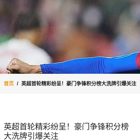
首页
英超首轮精彩纷呈！豪门争锋积分榜大洗牌引爆关注
英超首轮精彩纷呈！豪门争锋积分榜
大洗牌引爆关注