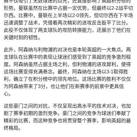
赛不仅吸引了无数球迷的目光，还直接影响了英超积分榜的
形势。曼联虽然在比赛中占据一定优势，但最终以2-2战平切
尔西。比赛中，曼联在上半场以2-0领先，但切尔西在下半场
迅速调整了战术，凭借着两次精彩的进攻反击扳平了比分。
此役不仅体现了两支球队的攻防转换能力，还展示了他们在
关键时刻的韧性。
此外，阿森纳与利物浦的对决也是本轮英超的一大焦点。两
支球队在比赛中的表现让球迷们感受到了英超的竞争激烈程
度。阿森纳虽然占据主场之利，但利物浦的进攻犀利，使得
这场比赛变得充满悬念。最终，阿森纳在主场以3-1取得胜
利，确立了在积分榜中的领先地位。这场比赛的胜利不仅仅
为阿森纳带来了3分，也让他们在新赛季的前景中更具信
心。
这些豪门之间的对抗，不仅呈现出高水平的技术对决，也加
剧了赛季初期的激烈竞争。豪门之间的竞争为球迷们奉献了
精彩的比赛，而这种竞争也将贯穿整个赛季，影响英超的最
终格局。