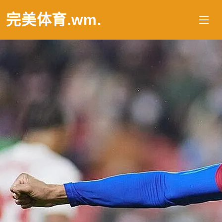
完美体育.wm
.