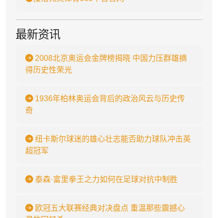
最新资讯
2008北京奥运会金牌榜揭晓 中国力压群雄摘
得历史性荣光
1936年柏林奥运会背后的政治风云与历史传
奇
纽卡斯尔球迷的雄心壮志能否助力球队冲击英
超冠军
泰森·富里拳王之力如何在足球对抗中制胜
欧冠五大联赛经典对决盘点 重温那些震撼心