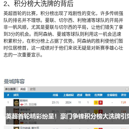
2、积分榜大洗牌的背后
英超首轮的比赛，积分榜出现了戏剧性的变化，许多传统强
队的排名并不理想。曼联、切尔西、利物浦等球队的开局并
非一帆风顺，尤其是曼联与切尔西的平局，让他们错失了拿
到3分的机会。而阿森纳、曼城等球队则利用这一机会迅速
积累积分，在积分榜上占据了优势。阿森纳的胜利使他们暂
时位居榜首，这一成绩对于他们来说无疑是对新赛季雄心壮
志的一次重要宣示。