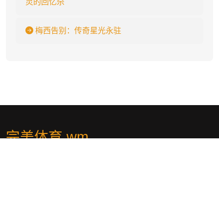
灵的回忆杀
梅西告别：传奇星光永驻
完美体育.wm
.
🍑jk777.vip🍑完美体育·(中国)官方网站-365WM SPORTS🏆『冷月
推荐』🏆 畅享游戏新体验！完美体育,您可以玩转各类热门游戏,体验
极致乐趣。我们提供丰富的游戏选择,涵盖多种类型,满足不同玩家的
需求。立即加入完美体育365wm,探索精彩游戏世界,开启全新的娱乐