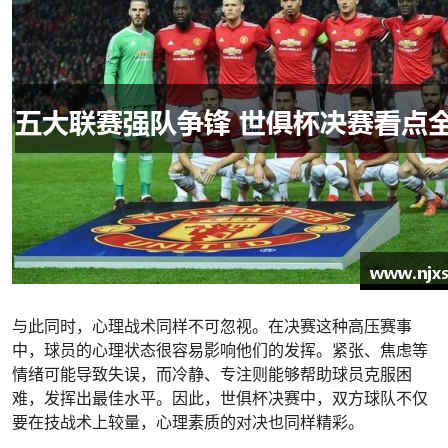
与此同时，心理战术同样不可忽视。在决赛这种高压赛事
中，球员的心理状态很容易影响他们的发挥。紧张、焦虑等
情绪可能导致失误，而冷静、专注则能够帮助球员克服困
难，发挥出最佳水平。因此，世俱杯决赛中，双方球队不仅
要在技战术上较量，心理素质的对决也同样精彩。