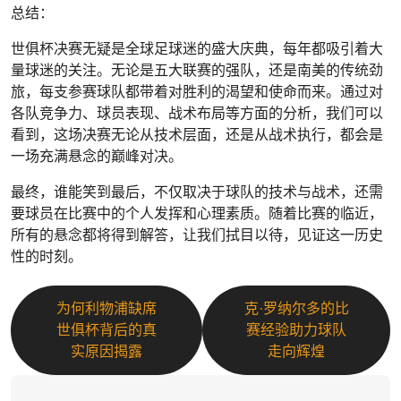
总结：
世俱杯决赛无疑是全球足球迷的盛大庆典，每年都吸引着大
量球迷的关注。无论是五大联赛的强队，还是南美的传统劲
旅，每支参赛球队都带着对胜利的渴望和使命而来。通过对
各队竞争力、球员表现、战术布局等方面的分析，我们可以
看到，这场决赛无论从技术层面，还是从战术执行，都会是
一场充满悬念的巅峰对决。
最终，谁能笑到最后，不仅取决于球队的技术与战术，还需
要球员在比赛中的个人发挥和心理素质。随着比赛的临近，
所有的悬念都将得到解答，让我们拭目以待，见证这一历史
性的时刻。
为何利物浦缺席
克·罗纳尔多的比
世俱杯背后的真
赛经验助力球队
实原因揭露
走向辉煌