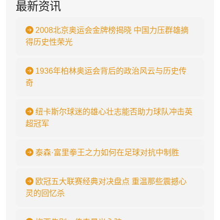
最新资讯
2008北京奥运会金牌榜揭晓 中国力压群雄摘
得历史性荣光
1936年柏林奥运会背后的政治风云与历史传
奇
纽卡斯尔球迷的雄心壮志能否助力球队冲击英
超冠军
泰森·富里拳王之力如何在足球对抗中制胜
欧冠五大联赛经典对决盘点 重温那些震撼心
灵的回忆杀