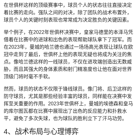
在世俱杯这样的顶级赛事中，球员个人的状态往往直接决定
着比赛的走向。强队之间的对决，除了团队的战术布置外，
球员个人的关键时刻表现也常常成为决定胜负的关键因素。
举个例子，在2022年世俱杯决赛中，皇家马德里的本泽马凭
借着在比赛中的进球和出色的表现帮助球队拿下了冠军。而
在2023年，曼城的哈兰德也通过一场场高光表现让球队在欧
冠中走到了最后，世俱杯上他的表现无疑也将成为关注的焦
点。像哈兰德这样的一线球员，不仅在进攻端创造出无数威
胁，而且其强大的身体素质和射门精准度也让他在面对世界
顶级门将时毫不手软。
然而，球员的状态不仅限于锋线球员。像门将、后卫这样的
防守球员，尤其是那些经验丰富的球员，同样能在决赛中发
挥至关重要的作用。2023年世俱杯上，曼城的埃德森和皇马
的库尔图瓦都在比赛中展现出了出色的反应能力和扑救水
平，避免了多次失球，也为球队的胜利立下了汗马功劳。
4、战术布局与心理博弈