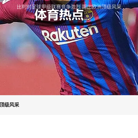
比利时足球甲级联赛竞争激烈 踢出欧洲顶级风采
洲顶级风采