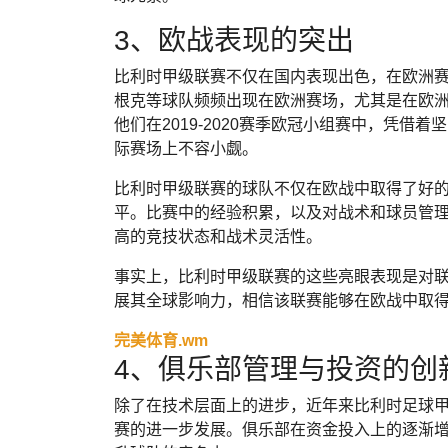
3、欧战表现的突出
比利时甲级联赛不仅在国内表现出色，在欧洲
根克等球队频频出现在欧洲赛场，尤其是在欧
他们在2019-2020赛季欧冠小组赛中，凭
际赛场上不容小觑。
比利时甲级联赛的球队不仅在欧战中取得了好
平。比赛中的经验积累，以及对战术和球员管
高的竞技状态和战术灵活性。
事实上，比利时甲级联赛的这些亮眼表现是对
展其全球影响力，相信该联赛能够在欧战中取
完美体育.wm
4、俱乐部管理与投资的创
除了在技术层面上的进步，近年来比利时足球
赛的进一步发展。俱乐部在资金投入上的逐渐