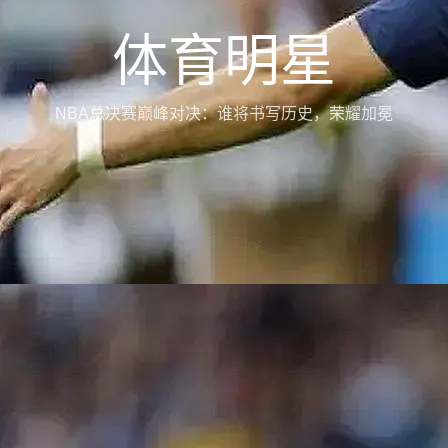
体育明星
NBA总决赛巅峰对决：谁将书写历史，荣耀加冕