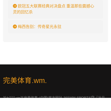
欧冠五大联赛经典对决盘点 重温那些震撼心
灵的回忆杀
梅西告别：传奇星光永驻
完美体育.wm
.
🍑jk777.vip🍑完美体育·(中国)官方网站-365WM SPORTS🏆『冷月
推荐』🏆 畅享游戏新体验！完美体育,您可以玩转各类热门游戏,体验