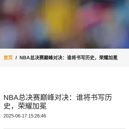
首页
NBA总决赛巅峰对决：谁将书写历史，荣耀加冕
NBA总决赛巅峰对决：谁将书写历
史，荣耀加冕
2025-06-17 15:26:46