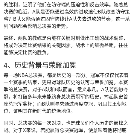
的胜利，证明了他们在防守端的压迫性和反击效率。随着总
决赛的临近，A队是否能通过高效的进攻迫使B队改变防守策
略？B队又能否通过固守防线让A队失去进攻的节奏，这一系
列问题都会影响总决赛的走势。
最终，两队的教练是否能在关键时刻做出正确的战术调整，
将成为决定比赛结果的关键因素。战术上的细微差距，往往
能够决定比赛的胜负。
4、历史背景与荣耀加冕
每一场NBA总决赛，都是历史的一部分。冠军不仅仅代表着
一个赛季的结束，更是对球队历史的认可与荣誉加冕。本赛
季的总决赛，对于A队和B队而言，意义非凡。A队若能够夺
冠，将打破多年来未能跻身总决赛冠军的历史，捧起队史首
座总冠军奖杯；而B队则寻求通过再度夺冠，巩固其王朝地
位，证明其在新时代的统治地位。
同时，总决赛的每一次对决，也是球员们个人历史的巅峰之
战。对于X来说，若能赢得总决赛冠军，便意味着他将彻底