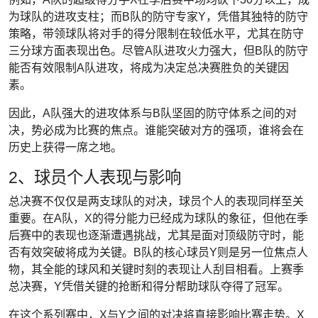
为球队的进攻支柱；而B队的防守专家Y，凭借其独特的防守
策略，带领球队将对手的得分限制在较低水平，尤其在防守
三分球方面表现出色。尽管A队进攻火力强大，但B队的防守
能否有效限制A队进攻，将成为决定总决赛胜负的关键因
素。
因此，A队强大的进攻体系与B队坚固的防守体系之间的对
决，势必成为比赛的焦点。谁能突破对方的强项，谁将会在
历史上获得一席之地。
2、球员个人表现与影响
总决赛不仅仅是两支球队的对决，球员个人的表现同样至关
重要。在A队，X的得分能力已经成为球队的象征，但他在季
后赛中的表现也逐渐遭遇挑战，尤其是面对顶级防守时，能
否有效突破将成为关键。B队的核心球员Y则是另一位焦点人
物，其全能的球风和关键时刻的表现让人刮目相看。上赛季
总决赛，Y凭借关键的抢断和得分帮助球队夺得了冠军。
在这个系列赛中，X与Y之间的对决将直接影响比赛走势。X