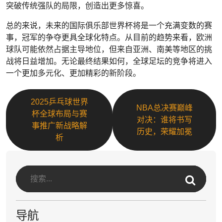
突破传统强队的局限，创造出更多惊喜。
总的来说，未来的国际俱乐部世界杯将是一个充满变数的赛
事，冠军的争夺更具全球化特点。从目前的趋势来看，欧洲
球队可能依然占据主导地位，但来自亚洲、南美等地区的挑
战将日益增加。无论最终结果如何，全球足坛的竞争将进入
一个更加多元化、更加精彩的新阶段。
2025乒乓球世界
NBA总决赛巅峰
杯全球布局与赛
对决：谁将书写
事推广新战略解
历史，荣耀加冕
析
导航