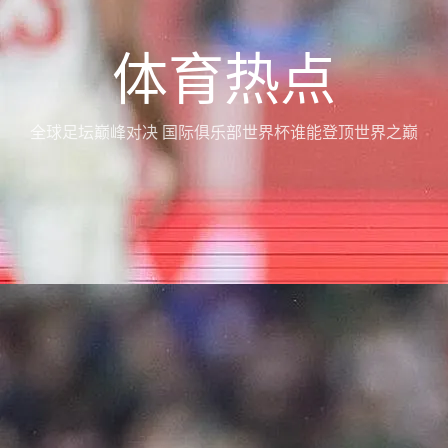
体育热点
全球足坛巅峰对决 国际俱乐部世界杯谁能登顶世界之巅